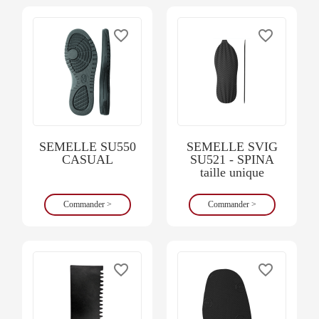
favorite_border
favorite_border
SEMELLE SU550
SEMELLE SVIG
CASUAL
SU521 - SPINA
taille unique
Commander >
Commander >
favorite_border
favorite_border