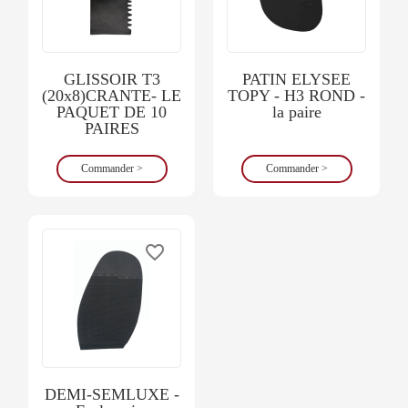
GLISSOIR T3
PATIN ELYSEE
(20x8)CRANTE- LE
TOPY - H3 ROND -
PAQUET DE 10
la paire
PAIRES
Commander >
Commander >
favorite_border
DEMI-SEMLUXE -