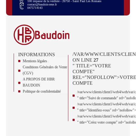
100 impasse de la verdière - 26750 - Saint Paul Lès Romans
contact@baudoin-rene.fr
0475714143
/VAR/WWW/CLIENTS/CLIEN
INFORMATIONS
ON LINE
27
Mentions légales
" TITLE="VOTRE
Conditions Générales de Vente
COMPTE"
(CGV)
REL="NOFOLLOW">VOTR
A PROPOS DE HBR
COMPTE
BAUDOIN
Politique de confidentialité
/var/www/clients/client1/web4/web/var
" title="Suivi de commande" rel="nofo
/var/www/clients/client1/web4/web/var
" title="Identifiez-vous" rel="nofollow
/var/www/clients/client1/web4/web/var
" title="Créez votre compte" rel="nofol