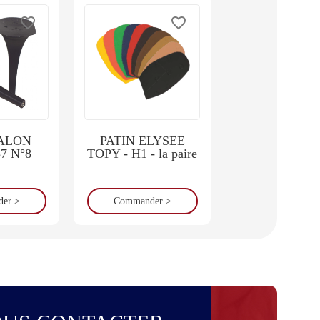
favorite_border
favorite_border
ALON
PATIN ELYSEE
7 N°8
TOPY - H1 - la paire
er >
Commander >