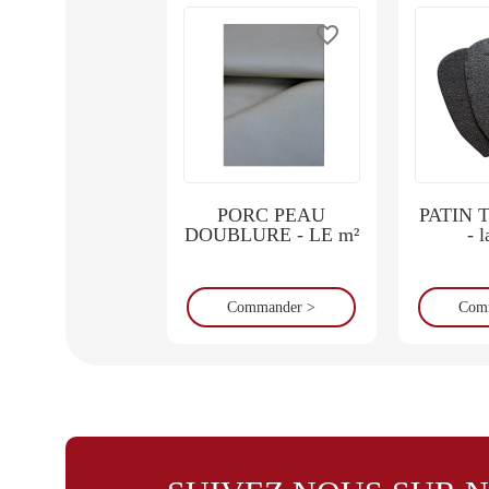
favorite_border
PORC PEAU
PATIN 
DOUBLURE - LE m²
- l
Commander >
Com