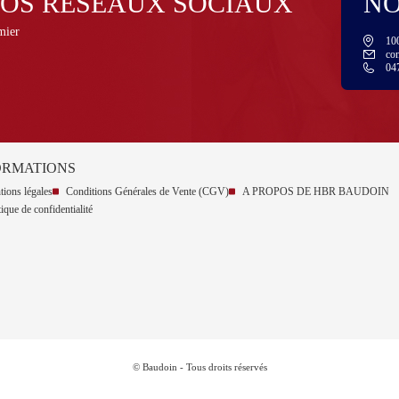
NOS RÉSEAUX SOCIAUX
NO
mier
100
co
04
ORMATIONS
ions légales
Conditions Générales de Vente (CGV)
A PROPOS DE HBR BAUDOIN
tique de confidentialité
© Baudoin - Tous droits réservés