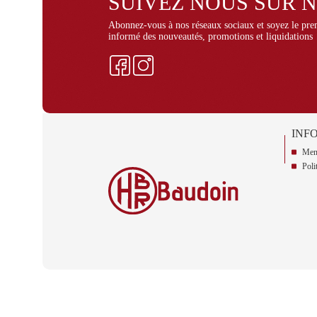
SUIVEZ NOUS SUR 
Abonnez-vous à nos réseaux sociaux et soyez le pre
informé des nouveautés, promotions et liquidations
Facebook
Instagram
INF
Ment
Poli