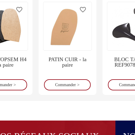
favorite_border
favorite_border
TOPSEM H4
PATIN CUIR - la
BLOC T
a paire
paire
REF9078
mander >
Commander >
Command