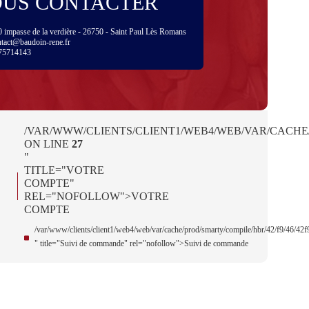
US CONTACTER
 impasse de la verdière - 26750 - Saint Paul Lès Romans
ntact@baudoin-rene.fr
75714143
/VAR/WWW/CLIENTS/CLIENT1/WEB4/WEB/VAR/CACHE
ON LINE
27
"
TITLE="VOTRE
COMPTE"
REL="NOFOLLOW">VOTRE
COMPTE
/var/www/clients/client1/web4/web/var/cache/prod/smarty/compile/hbr/42/f9/46/
" title="Suivi de commande" rel="nofollow">Suivi de commande