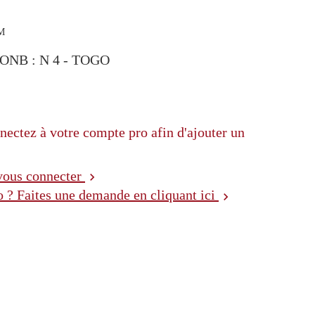
M
NB : N 4 - TOGO
nectez à votre compte pro afin d'ajouter un
 vous connecter
chevron_right
 ? Faites une demande en cliquant ici
chevron_right