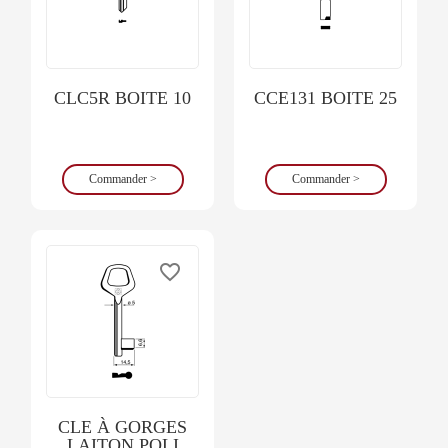
CLC5R BOITE 10
CCE131 BOITE 25
Commander >
Commander >
favorite_border
CLE À GORGES
LAITON POLI