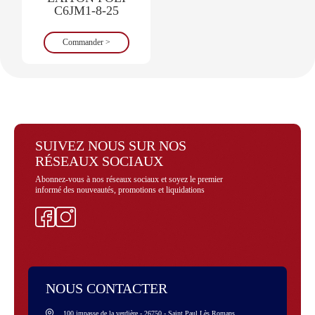
C6JM1-8-25
Commander >
SUIVEZ NOUS SUR NOS
RÉSEAUX SOCIAUX
Abonnez-vous à nos réseaux sociaux et soyez le premier
informé des nouveautés, promotions et liquidations
Facebook
Instagram
NOUS CONTACTER
100 impasse de la verdière - 26750 - Saint Paul Lès Romans