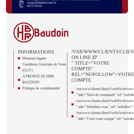
contact@baudoin-rene.fr
0475714143
/VAR/WWW/CLIENTS/CLIEN
INFORMATIONS
ON LINE
27
Mentions légales
" TITLE="VOTRE
Conditions Générales de Vente
COMPTE"
(CGV)
REL="NOFOLLOW">VOTR
A PROPOS DE HBR
COMPTE
BAUDOIN
Politique de confidentialité
/var/www/clients/client1/web4/web/var
" title="Suivi de commande" rel="nofo
/var/www/clients/client1/web4/web/var
" title="Identifiez-vous" rel="nofollow
/var/www/clients/client1/web4/web/var
" title="Créez votre compte" rel="nofol