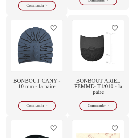
Commander >
Commander >
favorite_border
favorite_border
BONBOUT CANY -
BONBOUT ARIEL
10 mm - la paire
FEMME- T1/010 - la
paire
Commander >
Commander >
favorite_border
favorite_border