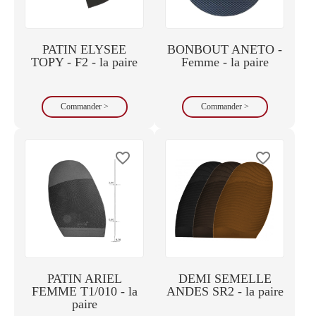
PATIN ELYSEE
BONBOUT ANETO -
TOPY - F2 - la paire
Femme - la paire
Commander >
Commander >
favorite_border
favorite_border
PATIN ARIEL
DEMI SEMELLE
FEMME T1/010 - la
ANDES SR2 - la paire
paire