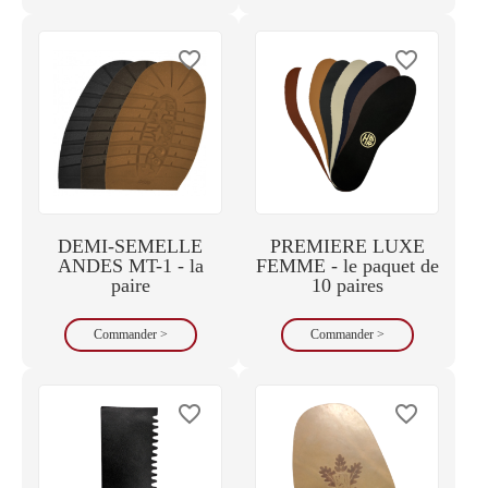
favorite_border
favorite_border
DEMI-SEMELLE
PREMIERE LUXE
ANDES MT-1 - la
FEMME - le paquet de
paire
10 paires
Commander >
Commander >
favorite_border
favorite_border