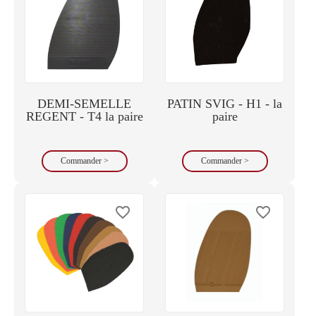
DEMI-SEMELLE
PATIN SVIG - H1 - la
REGENT - T4 la paire
paire
Commander >
Commander >
favorite_border
favorite_border