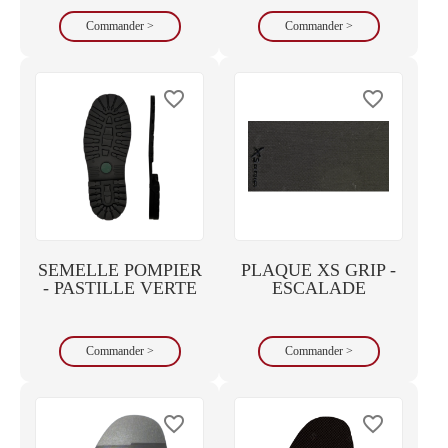
Commander >
Commander >
favorite_border
favorite_border
SEMELLE POMPIER
PLAQUE XS GRIP -
- PASTILLE VERTE
ESCALADE
Commander >
Commander >
favorite_border
favorite_border