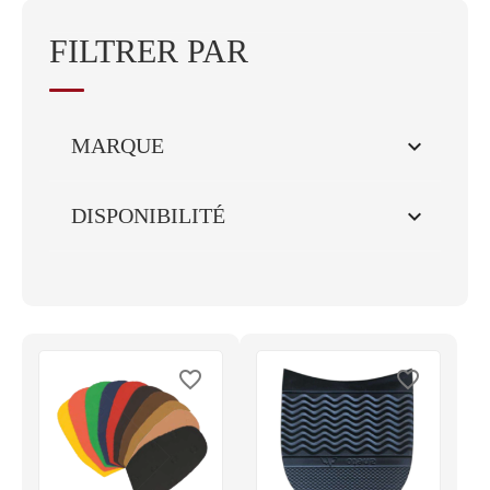
FILTRER PAR

MARQUE

DISPONIBILITÉ
favorite_border
favorite_border