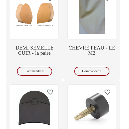
DEMI SEMELLE
CHEVRE PEAU - LE
CUIR - la paire
M2
Commander >
Commander >
favorite_border
favorite_border