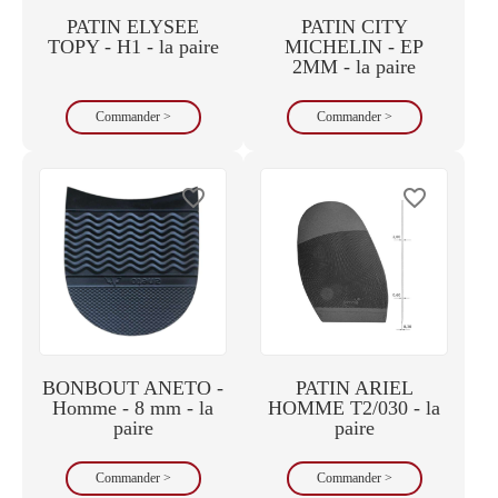
PATIN ELYSEE
PATIN CITY
TOPY - H1 - la paire
MICHELIN - EP
2MM - la paire
Commander >
Commander >
favorite_border
favorite_border
BONBOUT ANETO -
PATIN ARIEL
Homme - 8 mm - la
HOMME T2/030 - la
paire
paire
Commander >
Commander >