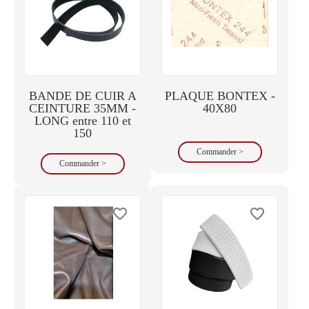
BANDE DE CUIR A
PLAQUE BONTEX -
CEINTURE 35MM -
40X80
LONG entre 110 et
150
Commander >
Commander >
favorite_border
favorite_border