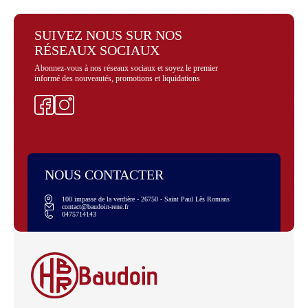
SUIVEZ NOUS SUR NOS
RÉSEAUX SOCIAUX
Abonnez-vous à nos réseaux sociaux et soyez le premier
informé des nouveautés, promotions et liquidations
Facebook
Instagram
NOUS CONTACTER
100 impasse de la verdière - 26750 - Saint Paul Lès Romans
contact@baudoin-rene.fr
0475714143