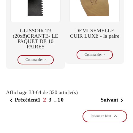
GLISSOIR T3
DEMI SEMELLE
(20x8)CRANTE- LE
CUIR LUXE - la paire
PAQUET DE 10
PAIRES
Commander >
Commander >
Affichage 33-64 de 320 article(s)
2

1
3
10

Précédent
Suivant
…

Retour en haut