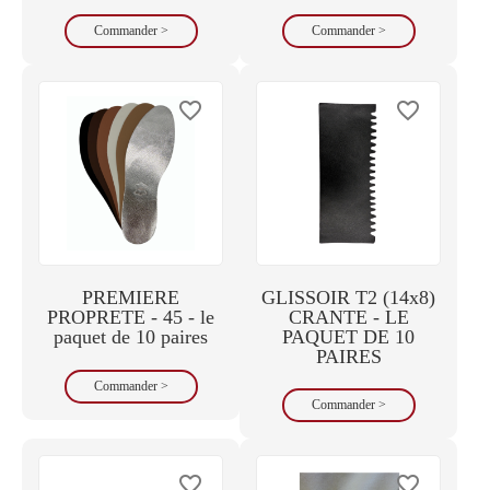
Commander >
Commander >
favorite_border
favorite_border
PREMIERE
GLISSOIR T2 (14x8)
PROPRETE - 45 - le
CRANTE - LE
paquet de 10 paires
PAQUET DE 10
PAIRES
Commander >
Commander >
favorite_border
favorite_border