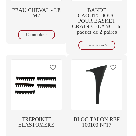
PEAU CHEVAL - LE
BANDE
M2
CAOUTCHOUC
POUR BASKET
GRAINE BLANC - le
paquet de 2 paires
Commander >
Commander >
favorite_border
favorite_border
TREPOINTE
BLOC TALON REF
ELASTOMERE
100103 N°17